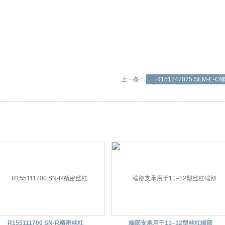
上一条：
R151247075 SEM-E-C
R155111700 SN-R精密丝杠
端部支承用于11–12型丝杠端部