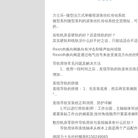
力士乐--微型法兰式单螺母滚珠丝杠传动系统
微型系列微型系列的滚珠丝杠传动系统交货期短，可
的...
齿轮机床是硬轨的好？还是线轨的好？
其实硬轨和线轨没什么好不好之说，只能说适合不适合
Rexroth换向阀换向有冲击和噪声如何排除
Rexroth换向阀是通过电气信号来改变液流方向
导轨滑块常见问题及解决方法
1、使用一段时间之后，发现导轨的轨道有压痕且
增加...
直线导轨的拼接
直线导轨的拼接： 1、先安装底座，然后再安装侧
*...
直线导轨安装校正和润滑、防护详解
1,可以进行滑块座(即：工作台面，主轴箱体等)
紧紧靠贴工作台的侧基面;按对角线顺序拧紧基准侧和
数控机床零部件导轨滑块与直线轴承有什么区别？
导轨滑块和直线轴承从根本上面是两个产品配件。直
德国力士乐丝杆螺母R150249065