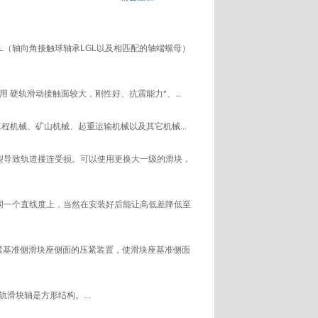
（轴向角接触球轴承LGL以及相匹配的轴端螺母）
硬轨滑动接触面较大，刚性好、抗震能力*、...
程机械、矿山机械、起重运输机械以及其它机械...
导致轨道接连受损。可以使用更换大一级的滑块，
同一个直线度上，当然在安装好后能让高低差降低至
紧基准侧滑块座侧面的压紧装置，使滑块座基准侧面
块轴是方形结构。...