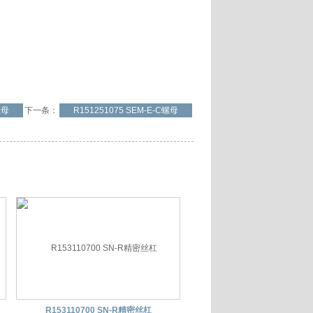
螺母
下一条：
R151251075 SEM-E-C螺母
R153110700 SN-R精密丝杠