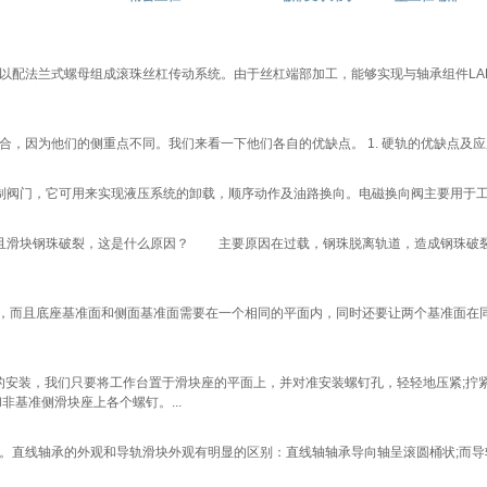
以配法兰式螺母组成滚珠丝杠传动系统。由于丝杠端部加工，能够实现与轴承组件LAL
，因为他们的侧重点不同。我们来看一下他们各自的优缺点。 1. 硬轨的优缺点及应用 
的控制阀门，它可用来实现液压系统的卸载，顺序动作及油路换向。电磁换向阀主要用于工
滑块钢珠破裂，这是什么原因？ 主要原因在过载，钢珠脱离轨道，造成钢珠破裂
面，而且底座基准面和侧面基准面需要在一个相同的平面内，同时还要让两个基准面在
的安装，我们只要将工作台置于滑块座的平面上，并对准安装螺钉孔，轻轻地压紧;拧
非基准侧滑块座上各个螺钉。...
线轴承的外观和导轨滑块外观有明显的区别：直线轴轴承导向轴呈滚圆桶状;而导轨滑