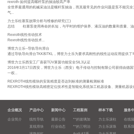
rexroth-如何提高螺杆泵的抽油较高产率
全世界最通用的机械采油法是螺杆泵抽油，而其最常见的作业问题是泵不能完全
气...
力士乐柱塞泵故障分析与维修的研究(三)
总结 柱塞泵使用寿命的长短，与平时的维护保养、液压油的数量和质量、油液
Rexroth线性传动技术
Rexroth线性传动技术...
博世力士乐--导轨导向滑台
通过导轨导向滑台TKK和TKL，博世力士乐为要求高刚性的线性运动应用提供了
博世力士乐西安工厂喜获TÜV莱茵功能安全SIL3认证
2016年3月17日西安，博世力士乐（西安）电子传动与控制有限公司获得由德国T
一权...
REXROTH线性模块的安装精度是否达到标准的测量检测标准
REXROTH线性模块高精密定位技术性是智能化系统加工机器设备、测量机器设
企业概况
产品中心
新闻中心
工程案例
样本下载
服务
企业简介
线性导轨
最新公告
**的玻璃加
力士乐滚柱
在线
直线滑块
行业动态
**的三明治
力士乐滚珠
联系
滚珠丝杠
Audi A3系
力士乐直线