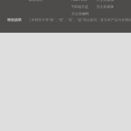
TS5动力总
力士乐滚珠
力士乐物料
特别说明
|
本网页中带“最”，“更”，“高”，“超”等比较词，皆为本产品与本