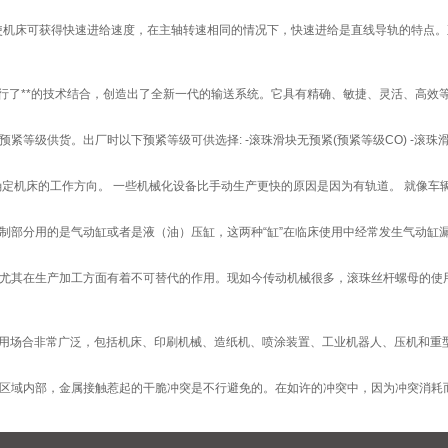
机床可获得快速进给速度，在主轴转速相同的情况下，快速进给是直线导轨的特点。
送系统进行了**的技术结合，创造出了全新一代的输送系统。它具有精确、敏捷、灵活、高效
级供货。出厂时以下预紧等级可供选择: -滚珠滑块无预紧(预紧等级CO) -滚珠滑块带
定机床的工作方向。 一些机械化设备比手动生产更快的原因是因为有轨道。 就像车辆
部分用的是气动缸或者是液（油）压缸，这两种“缸”在临床使用中经常发生气动缸漏气
尤其在生产加工方面有着不可替代的作用。现如今传动机械很多，滚珠丝杆螺母的使
应用场合非常广泛，包括机床、印刷机械、造纸机、喷涂装置、工业机器人、压机和重型机
域内部，金属接触惹起的干脆冲突是不行避免的。在如许的冲突中，因为冲突消耗而浪费