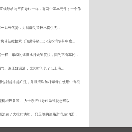
直线导轨与平面导轨一样，有两个基本元件；一个作
等一系列优势，为智能制造技术提供无...
轻微预紧（预紧等级C1) -滚珠滑块带中度...
一样，车辆的速度比行走速度快，因为它有车轮，...
、液压缸漏油，优其时间长了以上毛...
用也就越来越广泛，并且滚珠丝杆螺母在使用中有很
械设备等。 力士乐滚柱导轨系统使您可以...
了大批的功能。 只足够的油脂润滑,使润滑...