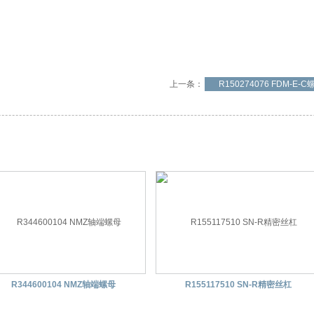
上一条：
R150274076 FDM-E-C
R344600104 NMZ轴端螺母
R155117510 SN-R精密丝杠