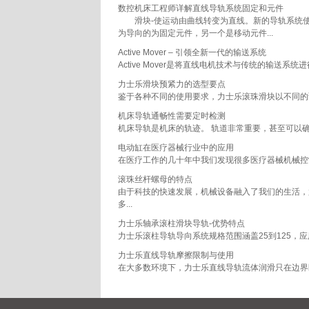
数控机床工程师详解直线导轨系统固定和元件
滑块-使运动由曲线转变为直线。新的导轨系统使
为导向的为固定元件，另一个是移动元件...
Active Mover – 引领全新一代的输送系统
Active Mover是将直线电机技术与传统的输
力士乐滑块预紧力的选型要点
鉴于各种不同的使用要求，力士乐滚珠滑块以不同的预紧等
机床导轨通畅性需要定时检测
机床导轨是机床的轨迹。 轨道非常重要，甚至可以确
电动缸在医疗器械行业中的应用
在医疗工作的几十年中我们发现很多医疗器械机械控制
滚珠丝杆螺母的特点
由于科技的快速发展，机械设备融入了我们的生活，
多...
力士乐轴承滚柱滑块导轨-优势特点
力士乐滚柱导轨导向系统规格范围涵盖25到125，
力士乐直线导轨摩擦限制与使用
在大多数环境下，力士乐直线导轨流体润滑只在边界区