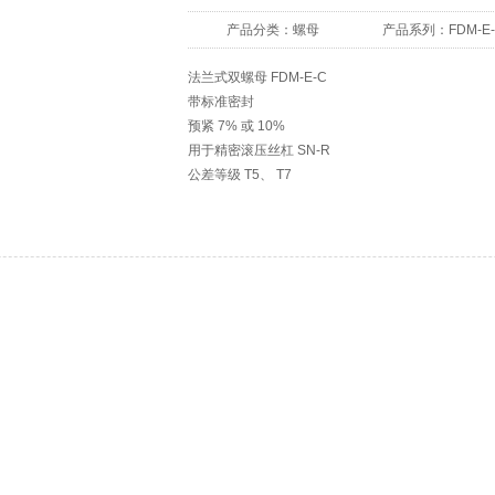
产品分类：
螺母
产品系列：
FDM-E
法兰式双螺母 FDM-E-C
带标准密封
预紧 7% 或 10%
用于精密滚压丝杠 SN-R
公差等级 T5、 T7