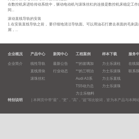
在数控机床进给传动系统中，驱动电动机与滚珠丝杠的连接是数控机床稳定工作
同...
滚动直线导轨的安装
1.在安装直线导轨之前， 要仔细地清洁导轨面。可以用油石打磨去表面的毛刺
屑，...
企业概况
产品中心
新闻中心
工程案例
样本下载
服务
企业简介
线性导轨
最新公告
**的玻璃加
力士乐滚柱
在线
直线滑块
行业动态
**的三明治
力士乐滚珠
联系
滚珠丝杠
Audi A3系
力士乐直线
TS5动力总
力士乐滚珠
力士乐物料
特别说明
|
本网页中带“最”，“更”，“高”，“超”等比较词，皆为本产品与本