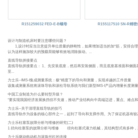
R151259032 FED-E-B螺母
R155117510 SN-R精
设计与制造机床时要注意哪些问题？
1,设计时应当注意提升单位质量的静刚性，如果增加适当的加*筋，安排合理
认为这样施加较大的预载荷能够有效地消除振动。...
直线导轨拼接要点
直线导轨拼接要点： 1、先安装底座，然后再安装侧面，而且底座基准面和侧
至...
力士乐--IMS-I集成测量系统：极*精度下的导向和测量，实现卓越的工件质量
该集成测量系统将滚珠导轨和滚柱导轨系统与我们新型IMS-I产品内增量长度测
中国工业制造为什么要转型升级？
“要实现我国经济发展换挡但不失速，推动产业结构向中高端迈进，重点、难点和出
力士乐--关于清理直线导轨的技巧
直线导轨作为设备的核心部件之一，起到了导向和支撑作用。为了保证机器有较高
力士乐柱塞泵故障分析与维修的研究(二)
1.径向柱塞泵的故障分析与维修 径向柱塞式液力机械，其结构型式有多种，其
力士乐驱动电动机与滚珠丝杠的连接