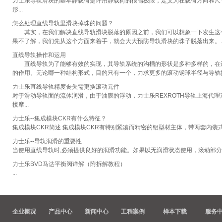
力士乐导轨滑块的基本静载荷是许用静载荷的很高极限，定义为在载荷方向和尺寸
形...
怎么处理直线导轨里滑块掉珠的问题？
其实，在我们解决直线导轨滑块脱落的原因之前，我们可以想象一下发生这个
果不了解，我们先从这个方面来着手，就会大大预防导轨滑块的珠子脱落出来。..
直线导轨操作和运用
直线导轨为了能够有效的实现，其导轨系统的沟槽的形状是多种多样的，在进
的作用。无论哪一种结构形式，目的只有一个，力求更多的滚动钢球半径与导轨接触(
力士乐直线导轨精度丧失需更换滚动元件
对于滑动导轨面的流体润滑，由于油膜的浮动，力士乐REXROTH导轨上海代
接摩...
力士乐--集成模块CKR有什么特征？
集成模块CKR简述 集成模块CKR有特别紧凑而精密的铝型材主体，带两套内装
力士乐--导轨润滑的重要性
当使用直线导轨时,必须提供良好的润滑功能。如果以无润滑状态使用，滚动部分
力士乐BVD马达平衡阀详解（附拆解教程）
...
企业概况
产品中心
新闻中心
工程案例
样本下载
服务