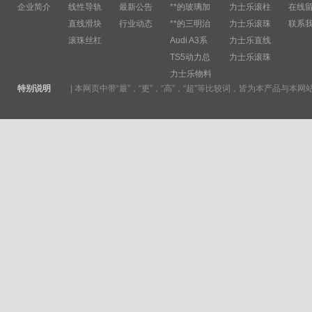
企业简介
线性导轨
最新公告
**的玻璃加
力士乐滚柱
在线
直线滑块
行业动态
**的三明治
力士乐滚珠
联系
滚珠丝杠
Audi A3系
力士乐直线
TS5动力总
力士乐滚珠
力士乐物料
特别说明
|
本网页中带“最”，“更”，“高”，“超”等比较词，皆为本产品与本