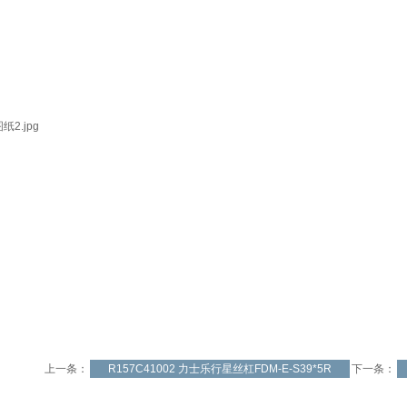
上一条：
R157C41002 力士乐行星丝杠FDM-E-S39*5R
下一条：