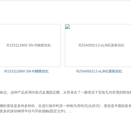
R153112900 SN-R精密丝杠
R254000213 eLINE滚珠丝杠
为标志。这种产品采用内装式金属固定圈，从而省去了一般情况下安装孔内所需的附加轴向固
的形状是多种多样的，在进行操作时其一种称为哥特式(尖拱式)，形状是半圆的延
多的滚动钢球半径与导轨接触(固定元件)。...