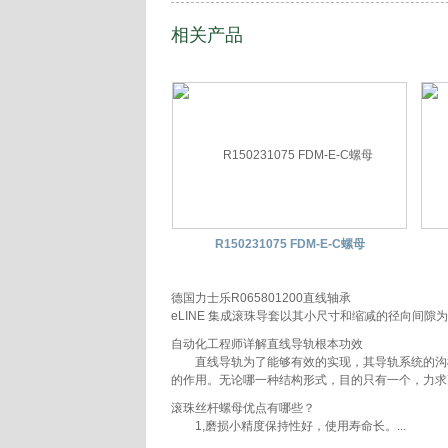
相关产品
R150231075 FDM-E-C螺母
德国力士乐R065801200直线轴承
eLINE 集成滚珠导套以其小尺寸和缩减的径向间隙
自动化工程师详解直线导轨根本功效
直线导轨为了能够有效的实现，其导轨系统的沟槽
的作用。无论哪一种结构形式，目的只有一个，力求更
滚珠丝杆螺母优点有哪些？
1,磨损小精度保持性好，使用寿命长。...