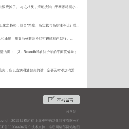
浪费掉了。 与之相反，滚动接触由于摩擦耗能小．
之趋势，结合*精度、高负载与高刚性等设计理...
和油嘴，用黄油枪将润滑脂打进螺母内就行。...
腔清洁度； （3）Rexroth导轨防护罩的平面度偏差；
流失，所以当润滑油缺失的话一定要及时添加润滑
分享到：
opyright 2015 版权所有 上海准密自动化科技有限公司
CP备11034404号-9
技术支持：
准密网络部
网站地图