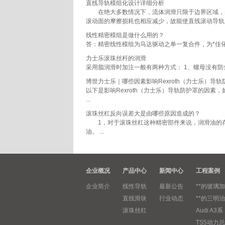
直线导轨模组化设计详细分析
在绝大多数情况下，流体润滑只限于边界区域，由
滚动面的摩擦损耗也相应减少，故能使直线滚动导轨系
线性精密模组是做什么用的？
答：精密线性模组为马达驱动之单一复合件，为*佳化
力士乐滚珠丝杆的润滑
采用脂润滑时加注一般有两种方式： 1、螺母没有防
博世力士乐｜哪些因素影响Rexroth（力士乐）导轨
以下是影响Rexroth（力士乐）导轨防护罩的因素，如
...
滚珠丝杠反向误差大是由哪些原因造成的？
1，对于滚珠丝杠这种精密部件来说，润滑油的存
油。 ...
企业概况
产品中心
新闻中心
工程案例
企业简介
线性导轨
最新公告
**的玻璃加
直线滑块
行业动态
**的三明治
滚珠丝杠
Audi A3系
TS5动力总