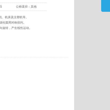
-S
公称直径：
其他
压机、机床及注塑机等。
滚柱圆周对称排列。
向旋转，产生线性运动。