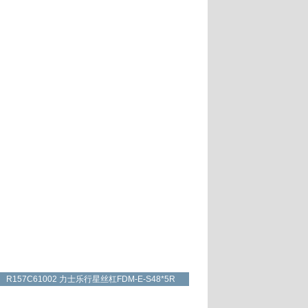
R157C61002 力士乐行星丝杠FDM-E-S48*5R