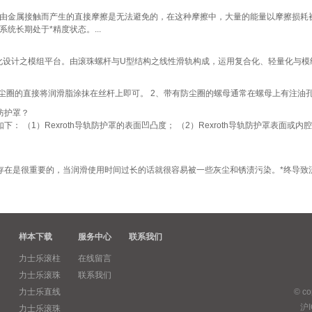
金属接触而产生的直接摩擦是无法避免的，在这种摩擦中，大量的能量以摩擦损耗被
统长期处于*精度状态。...
设计之模组平台。由滚珠螺杆与U型结构之线性滑轨构成，运用复合化、轻量化与模组化
尘圈的直接将润滑脂涂抹在丝杆上即可。 2、带有防尘圈的螺母通常在螺母上有注油孔
防护罩？
下： （1）Rexroth导轨防护罩的表面凹凸度； （2）Rexroth导轨防护罩表面或内
在是很重要的，当润滑使用时间过长的话就很容易被一些灰尘和锈渍污染。*终导致
样本下载
服务中心
联系我们
力士乐滚柱
在线留言
力士乐滚珠
联系我们
力士乐直线
© c
沪I
力士乐滚珠