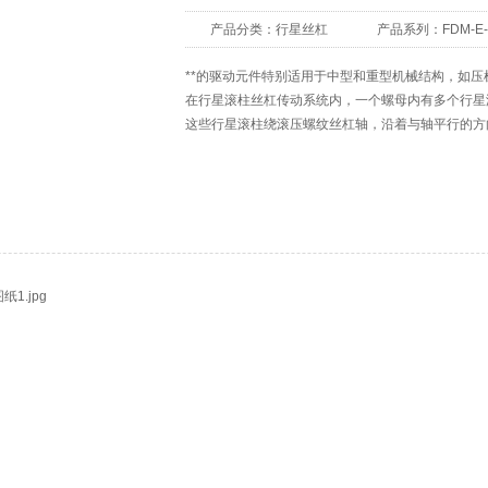
产品分类：
行星丝杠
产品系列：
FDM-E
**的驱动元件特别适用于中型和重型机械结构，如
在行星滚柱丝杠传动系统内，一个螺母内有多个行星
这些行星滚柱绕滚压螺纹丝杠轴，沿着与轴平行的方