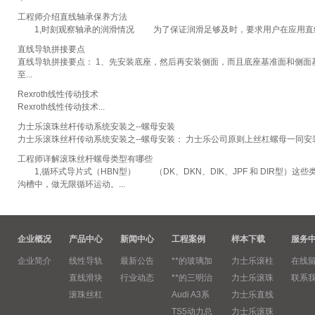
工程师介绍直线轴承保养方法
1,时刻观察轴承的润滑情况 为了保证润滑足够及时，要求用户在应用直线法
直线导轨拼接要点
直线导轨拼接要点： 1、先安装底座，然后再安装侧面，而且底座基准面和侧
至...
Rexroth线性传动技术
Rexroth线性传动技术...
力士乐滚珠丝杆传动系统安装之--螺母安装
力士乐滚珠丝杆传动系统安装之--螺母安装： 力士乐公司原则上丝杠螺母一同安装
工程师详解滚珠丝杆螺母类型有哪些
1,循环式导片式（HBN型） （DK、DKN、DIK、JPF 和 DIR型
沟槽中，做无限循环运动。...
企业概况
产品中心
新闻中心
工程案例
样本下载
服务
企业简介
线性导轨
最新公告
**的玻璃加
力士乐滚柱
在线
直线滑块
行业动态
**的三明治
力士乐滚珠
联系
滚珠丝杠
Audi A3系
力士乐直线
TS5动力总
力士乐滚珠