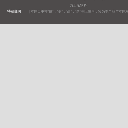
力士乐物料
特别说明
|
本网页中带“最”，“更”，“高”，“超”等比较词，皆为本产品与本