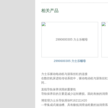
相关产品
2990600305 力士乐螺母
力士乐驱动电动机与滚珠丝杠的连接
在数控机床进给传动系统中，驱动电动机与滚珠丝杠
同...
直线导轨保养润滑的重要性
导轨保养目的主要是减少运转磨损。因此有效的润滑和
博世理力士乐导轨滑块R162111420
—带集成式储油槽、具有极低润滑油耗量的油润滑系统