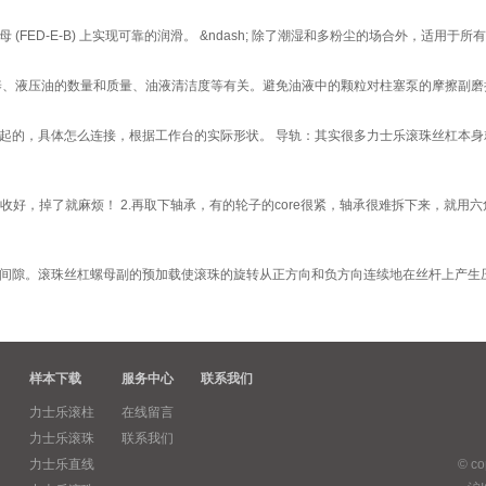
 (FED-E-B) 上实现可靠的润滑。 &ndash; 除了潮湿和多粉尘的场合外，适用于
液压油的数量和质量、油液清洁度等有关。避免油液中的颗粒对柱塞泵的摩擦副磨损等
起的，具体怎么连接，根据工作台的实际形状。 导轨：其实很多力士乐滚珠丝杠本
丝收好，掉了就麻烦！ 2.再取下轴承，有的轮子的core很紧，轴承很难拆下来，就
间隙。滚珠丝杠螺母副的预加载使滚珠的旋转从正方向和负方向连续地在丝杆上产生
样本下载
服务中心
联系我们
力士乐滚柱
在线留言
力士乐滚珠
联系我们
力士乐直线
© c