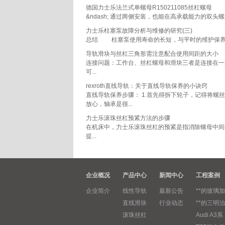
德国力士乐法兰式单螺母R150211085丝杠螺母
&ndash; 通过两侧安装，也能在高承载能力的双头螺母
力士乐柱塞泵故障分析与维修的研究(三)
总结 柱塞泵使用寿命的长短，与平时的维护保养、
导轨滑块与丝杠三角形需注意配合使用间距的大小
连接问题：工作台、丝杠螺母和滑块三者是连接在一
可...
rexroth直线导轨：关于直线导轨保养的小诀窍
直线导轨保养步骤： 1.首先得拆下轮子，记得将螺
放心，轴承是很...
力士乐滚珠丝杠预紧方法的步骤
在机床中，力士乐滚珠丝杠的预紧是指消除螺母中间
提...
企业概况
产品中心
新闻中心
工程案例
企业简介
线性导轨
最新公告
**的玻璃加
直线滑块
行业动态
**的三明治
滚珠丝杠
Audi A3系