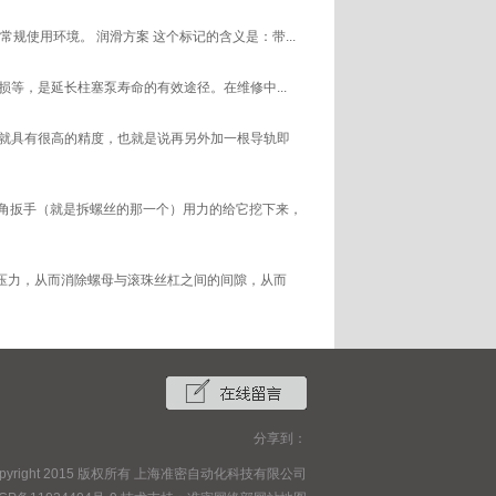
所有常规使用环境。 润滑方案 这个标记的含义是：带...
，是延长柱塞泵寿命的有效途径。在维修中...
身就具有很高的精度，也就是说再另外加一根导轨即
用六角扳手（就是拆螺丝的那一个）用力的给它挖下来，
压力，从而消除螺母与滚珠丝杠之间的间隙，从而
分享到：
opyright 2015 版权所有 上海准密自动化科技有限公司