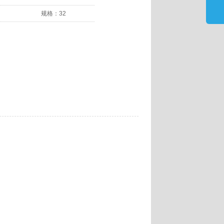
规格：
32