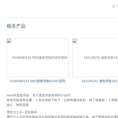
上
相关产品
R160580131 SNS滚珠导轨R1605系列
192145231 滚轮导轨19
rexroth直线导轨：关于直线导轨保养的小诀窍
直线导轨保养步骤： 1.首先得拆下轮子，记得将螺丝收好，掉了就麻烦！ 2.
放心，轴承是很
博世力士乐--进给模块
博世力士乐的进给模块适合用作搬运应用的垂直轴或执行器。由于要移动的自重