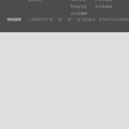
TS5动力总
力士乐滚珠
力士乐物料
特别说明
|
本网页中带“最”，“更”，“高”，“超”等比较词，皆为本产品与本