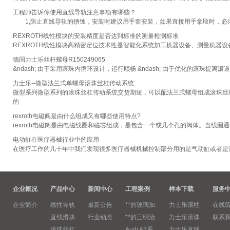
工程师告诉你使用直线导轨注意事项有哪些？
1,防止直线导轨的锈蚀，安装时建议用手套安装，如果直接用手拿取时，必
REXROTH线性模块的安装精度是否达到标准的测量检测标准
REXROTH线性模块高精密定位技术性是智能化系统加工机器设备、测量机器
德国力士乐丝杆螺母R150249065
&ndash; 由于采用滚珠内循环设计，运行顺畅 &ndash; 由于优化的滚珠提离滚道
力士乐--微型法兰式单螺母滚珠丝杠传动系统
微型系列微型系列的滚珠丝杠传动系统交货期短，可以配法兰式螺母组成滚珠丝杠
的
rexroth电磁阀是由什么组成又有哪些使用特点?
rexroth电磁阔是由电磁线圈和磁芯组成，是包含一个或几个孔的阀体。当
电动缸在医疗器械行业中的应用
在医疗工作的几十年中我们发现很多医疗器械机械控制部分用的是气动缸或者是
企业概况
产品中心
新闻中心
工程案例
样本下载
服务
企业简介
线性导轨
最新公告
**的玻璃加
力士乐滚柱
在线
直线滑块
行业动态
**的三明治
力士乐滚珠
联系
滚珠丝杠
Audi A3系
力士乐直线