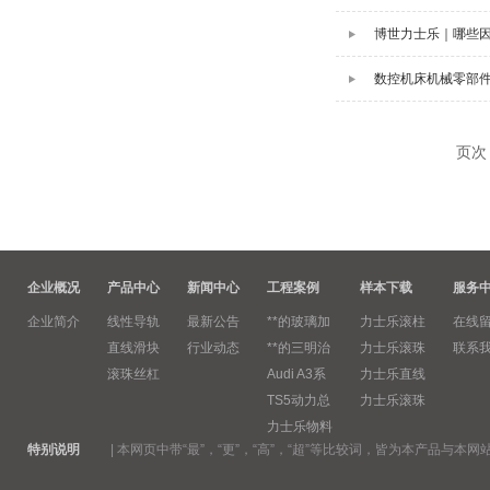
博世力士乐｜哪些因
数控机床机械零部
页次
企业概况
产品中心
新闻中心
工程案例
样本下载
服务
企业简介
线性导轨
最新公告
**的玻璃加
力士乐滚柱
在线
直线滑块
行业动态
**的三明治
力士乐滚珠
联系
滚珠丝杠
Audi A3系
力士乐直线
TS5动力总
力士乐滚珠
力士乐物料
特别说明
|
本网页中带“最”，“更”，“高”，“超”等比较词，皆为本产品与本