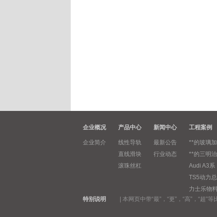
企业概况
产品中心
新闻中心
工程案例
企业简介
线性导轨
最新公告
**的玻璃加
直线滑块
行业动态
**的三明治
滚珠丝杠
Audi A3系
TS5动力总
力士乐物
特别说明
|
本网页中带“最”，“更”，“高”，“