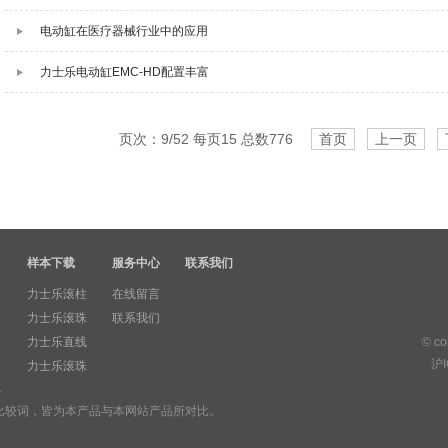
电动缸在医疗器械行业中的应用
力士乐电动缸EMC-HD配置丰富
页次：9/52 每页15 总数776
首页
上一页
样本下载
服务中心
联系我们
力士乐滚柱
在线留言
力士乐滚珠
联系我们
力士乐直线
© c
沪I
力士乐滚珠
料
超”等比较词，皆为本产品与本网站产品所对比。