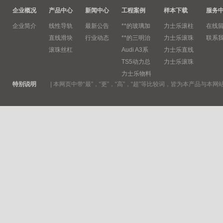
企业概况
产品中心
新闻中心
工程案例
样本下载
服务
企业简介
线性导轨
最新公告
**的玻璃加
力士乐滚柱
在线
直线滑块
行业动态
**的三明治
力士乐滚珠
联系
滚珠丝杠
Audi A3系
力士乐直线
TS5动力总
力士乐滚珠
力士乐物料
特别说明
|
本网页中带“最”，“更”，“高”，“超”等比较词，皆为本产品与本