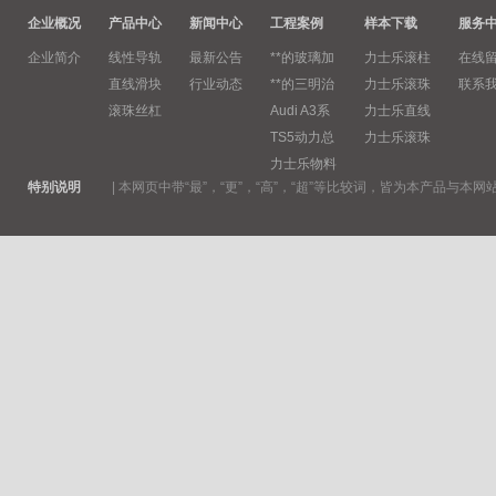
企业概况
产品中心
新闻中心
工程案例
样本下载
服务
企业简介
线性导轨
最新公告
**的玻璃加
力士乐滚柱
在线
直线滑块
行业动态
**的三明治
力士乐滚珠
联系
滚珠丝杠
Audi A3系
力士乐直线
TS5动力总
力士乐滚珠
力士乐物料
特别说明
|
本网页中带“最”，“更”，“高”，“超”等比较词，皆为本产品与本