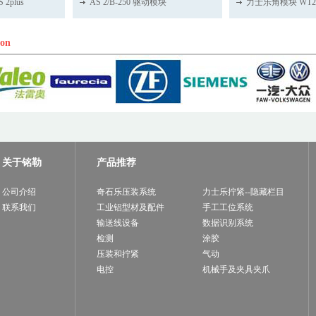
2plus
AS 2/B-250 驱动模块
力士乐角模块 WT
ion
关于铭勒
产品推荐
公司介绍
奇石乐压装系统
力士乐拧紧--隐藏栏目
联系我们
工业铝型材及配件
手工工位系统
输送线设备
数据识别系统
检测
涂胶
压装和拧紧
气动
电控
机械手及夹具夹爪