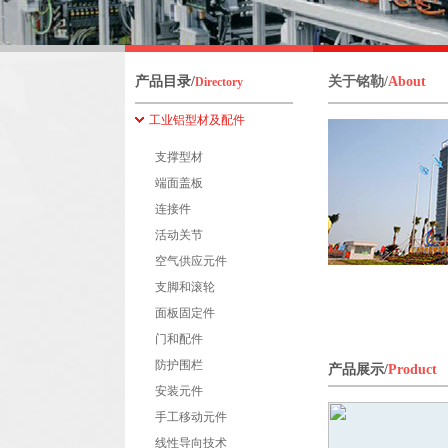
产品目录/
关于铭勒/
About
Directory
工业铝型材及配件
支撑型材
端面盖板
连接件
活动关节
空气供应元件
支脚和滚轮
面板固定件
门和配件
防护围栏
产品展示/
Product
安装元件
手工移动元件
线性导向技术