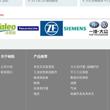
2plus
AS 2/B-250 驱动模块
力士乐角模块 WT
ion
关于铭勒
产品推荐
公司介绍
奇石乐压装系统
力士乐拧紧--隐藏栏目
联系我们
工业铝型材及配件
手工工位系统
输送线设备
数据识别系统
检测
涂胶
压装和拧紧
气动
电控
机械手及夹具夹爪