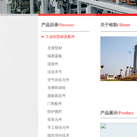
产品目录/
关于铭勒/
About
Directory
工业铝型材及配件
支撑型材
端面盖板
连接件
活动关节
空气供应元件
支脚和滚轮
面板固定件
门和配件
防护围栏
产品展示/
Product
安装元件
手工移动元件
线性导向技术