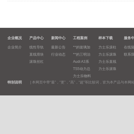
企业概况
产品中心
新闻中心
工程案例
样本下载
服务
企业简介
线性导轨
最新公告
**的玻璃加
力士乐滚柱
在线
直线滑块
行业动态
**的三明治
力士乐滚珠
联系
滚珠丝杠
Audi A3系
力士乐直线
TS5动力总
力士乐滚珠
力士乐物料
特别说明
|
本网页中带“最”，“更”，“高”，“超”等比较词，皆为本产品与本