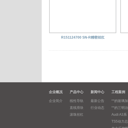
R151124700 SN-R精密丝杠
企业概况
产品中心
新闻中心
工程案例
企业简介
线性导轨
最新公告
**的玻璃加
直线滑块
行业动态
**的三明治
滚珠丝杠
Audi A3系
TS5动力总