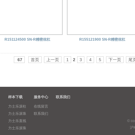
R151124500 SN-R精密丝杠
R155121900 SN-R精密丝杠
67
首页
上一页
1
2
3
4
5
下一页
尾
样本下载
服务中心
联系我们
力士乐滚柱
在线留言
力士乐滚珠
联系我们
力士乐直线
© c
沪I
力士乐滚珠