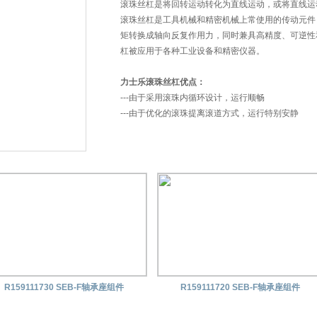
滚珠丝杠是将回转运动转化为直线运动，或将直线运
滚珠丝杠是工具机械和精密机械上常使用的传动元件
矩转换成轴向反复作用力，同时兼具高精度、可逆性
杠被应用于各种工业设备和精密仪器。
力士乐滚珠丝杠优点：
---由于采用滚珠内循环设计，运行顺畅
---由于优化的滚珠提离滚道方式，运行特别安静
---预紧的单螺母也可调节
---由于滚珠数量多，拥有高额定载荷
---螺母长度短
---无突出部件，螺母易于安装
---光滑的外表面
---高效的防尘密封
---产品系列多种多样，备有现货
R159111730 SEB-F轴承座组件
R159111720 SEB-F轴承座组件