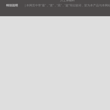
力士乐物料
特别说明
|
本网页中带“最”，“更”，“高”，“超”等比较词，皆为本产品与本