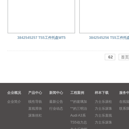
3842545257 TS5工件托盘WT5
3842545256 TS5工件托
62
首页
企业概况
产品中心
新闻中心
工程案例
样本下载
服务
企业简介
线性导轨
最新公告
**的玻璃加
力士乐滚柱
在线
直线滑块
行业动态
**的三明治
力士乐滚珠
联系
滚珠丝杠
Audi A3系
力士乐直线
TS5动力总
力士乐滚珠