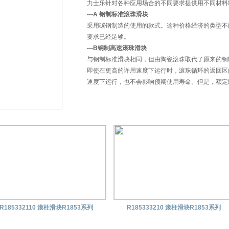
力士乐针对各种应用场合的不同要求提供用不同材料
---A 钢制标准滚珠滑块
采用碳钢制造的使用的款式。这种价格经济的类型不
要求已经足够。
---B钢制高速滚珠滑块
与钢制标准滑块相同，但由陶瓷滚珠取代了原来的钢
即使在更高的许用速度下运行时，滚珠循环的返回区的作
速度下运行，也不会影响预期使用寿命。但是，额定
---
C 铝制滚珠滑块
滚珠滑块块体采用铝合金制造。滚珠、钢嵌条和端面
式相同的额定载荷。因为铝的屈服点低于钢的屈服点，所以
限制。这是一种价格经济的有一定限度防腐保护的款
R185332110 滚柱滑块R1853系列
R185333210 滚柱滑块R1853系列