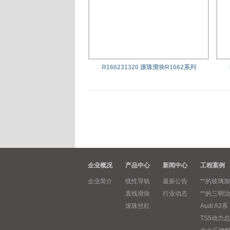
R166231320 滚珠滑块R1662系列
企业概况
产品中心
新闻中心
工程案例
企业简介
线性导轨
最新公告
**的玻璃加
直线滑块
行业动态
**的三明治
滚珠丝杠
Audi A3系
TS5动力总