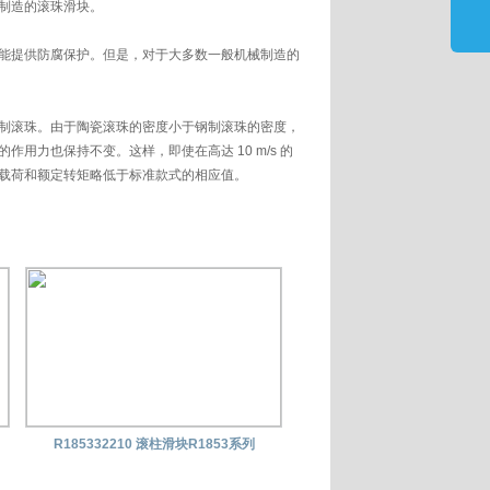
制造的滚珠滑块。
能提供防腐保护。但是，对于大多数一般机械制造的
制滚珠。由于陶瓷滚珠的密度小于钢制滚珠的密度，
用力也保持不变。这样，即使在高达 10 m/s 的
载荷和额定转矩略低于标准款式的相应值。
固定螺栓都由碳钢制成。这种滚珠滑块拥有与标准款
滚珠滑块的承载能力受到 Fmax. 和 Mmax. 的
式。
R185332210 滚柱滑块R1853系列