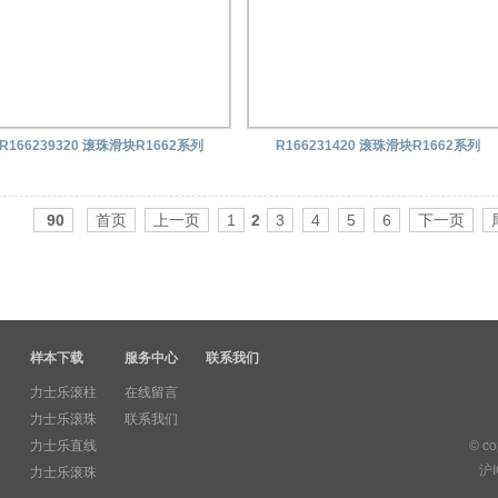
R166239320 滚珠滑块R1662系列
R166231420 滚珠滑块R1662系列
90
首页
上一页
1
2
3
4
5
6
下一页
样本下载
服务中心
联系我们
力士乐滚柱
在线留言
力士乐滚珠
联系我们
力士乐直线
© c
沪I
力士乐滚珠