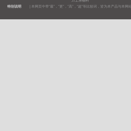
力士乐物料
特别说明
|
本网页中带“最”，“更”，“高”，“超”等比较词，皆为本产品与本