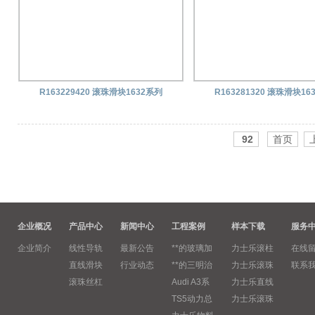
R163229420 滚珠滑块1632系列
R163281320 滚珠滑块16
92
首页
企业概况
产品中心
新闻中心
工程案例
样本下载
服务
企业简介
线性导轨
最新公告
**的玻璃加
力士乐滚柱
在线
直线滑块
行业动态
**的三明治
力士乐滚珠
联系
滚珠丝杠
Audi A3系
力士乐直线
TS5动力总
力士乐滚珠