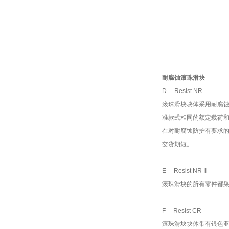
耐腐蚀滚珠滑块
D Resist NR
滚珠滑块块体采用耐腐
准款式相同的额定载荷
在对耐腐蚀防护有要求
交货期短。
E Resist NR II
滚珠滑块的所有零件都采
F Resist CR
滚珠滑块块体带有银色