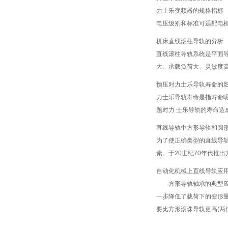
力士乐变频器的规格指标
电压级别和标准可适配电机
机床直线滚柱导轨的分析
直线滚柱导轨系统是平面
大、承载负荷大、灵敏度高
预压对力士乐导轨寿命的
力士乐导轨寿命是指寿命
题对力 士乐导轨的寿命造成一
直线导轨中方形导轨和圆
为了使正确类型的直线导
素。于20世纪70年代推出
自动化机械上直线导轨应
方形导轨轴承的典型应用
一步降低了载荷下的变形
要比方形滚珠导轨更高(两