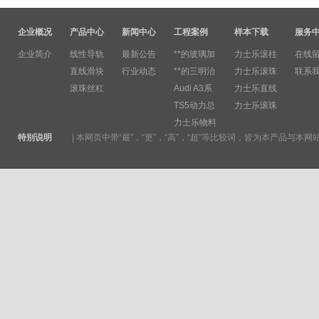
企业概况
产品中心
新闻中心
工程案例
样本下载
服务
企业简介
线性导轨
最新公告
**的玻璃加
力士乐滚柱
在线
直线滑块
行业动态
**的三明治
力士乐滚珠
联系
滚珠丝杠
Audi A3系
力士乐直线
TS5动力总
力士乐滚珠
力士乐物料
特别说明
|
本网页中带“最”，“更”，“高”，“超”等比较词，皆为本产品与本