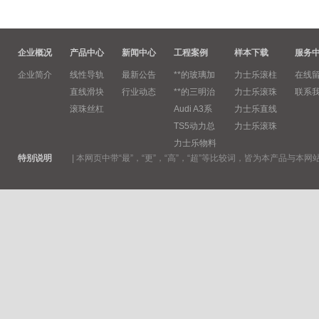
企业概况
产品中心
新闻中心
工程案例
样本下载
服务
企业简介
线性导轨
最新公告
**的玻璃加
力士乐滚柱
在线
直线滑块
行业动态
**的三明治
力士乐滚珠
联系
滚珠丝杠
Audi A3系
力士乐直线
TS5动力总
力士乐滚珠
力士乐物料
特别说明
|
本网页中带“最”，“更”，“高”，“超”等比较词，皆为本产品与本