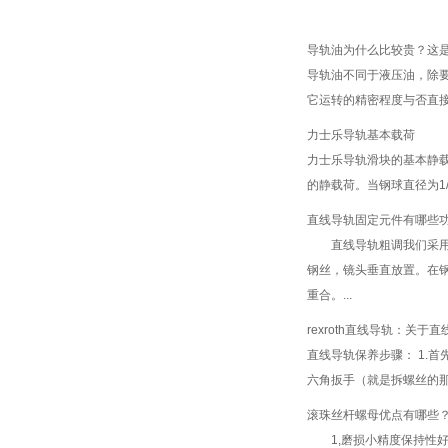
导轨油为什么比较贵？这
导轨油不同于液压油，除
它运转的精密程度与否直接关
力士乐导轨基本载荷
力士乐导轨滑块的基本静
的静载荷。当钢球直径为1/1
直线导轨固定元件有哪些
直线导轨粗调我们采用拉
钢丝，镜头垂直放置。在
重合。...
rexroth直线导轨：关
直线导轨保养步骤： 1.
六角扳手（就是拆螺丝的那
滚珠丝杆螺母优点有哪些
1,磨损小精度保持性好，