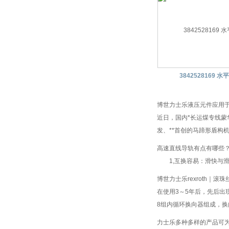
3842528169 水
博世力士乐液压元件应用于
近日，国内*长运煤专线蒙
发、**首创的马蹄形盾构机
高速直线导轨有点有哪些
1,互换容易：滑快与滑轨
博世力士乐rexroth｜滚
在使用3～5年后，先后出
8组内循环换向器组成，换
力士乐多种多样的产品可为