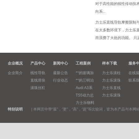
对于高性能的线性传动技
向系...
力士乐直线导轨摩擦限制
在大多数环境下，力士乐
而浪费了大批的功能。 只足
企业概况
产品中心
新闻中心
工程案例
样本下载
服务
企业简介
线性导轨
最新公告
**的玻璃加
力士乐滚柱
在线
直线滑块
行业动态
**的三明治
力士乐滚珠
联系
滚珠丝杠
Audi A3系
力士乐直线
TS5动力总
力士乐滚珠
力士乐物料
特别说明
|
本网页中带“最”，“更”，“高”，“超”等比较词，皆为本产品与本