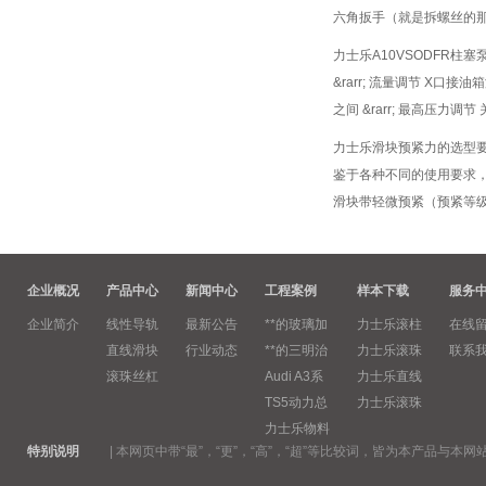
六角扳手（就是拆螺丝的那
力士乐A10VSODFR柱
&rarr; 流量调节 X口
之间 &rarr; 最高压力调节
力士乐滑块预紧力的选型
鉴于各种不同的使用要求，
滑块带轻微预紧（预紧等级C1
企业概况
产品中心
新闻中心
工程案例
样本下载
服务
企业简介
线性导轨
最新公告
**的玻璃加
力士乐滚柱
在线
直线滑块
行业动态
**的三明治
力士乐滚珠
联系
滚珠丝杠
Audi A3系
力士乐直线
TS5动力总
力士乐滚珠
力士乐物料
特别说明
|
本网页中带“最”，“更”，“高”，“超”等比较词，皆为本产品与本