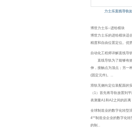
力士乐直线导轨
博世力士乐--进给模块
博世力士乐的进给模块适
精度和自由位置定位。优势
自动化工程师详解直线导
直线导轨为了能够有效的
伸，接触点为顶点；另一
(固定元件)。...
滑轨无侧向定位装配面的
（1）首先将导轨放置到
表测量A1和A2之间的距离
全球制造业的数字化转型浪
4**制造业企业的数字化转
的制...