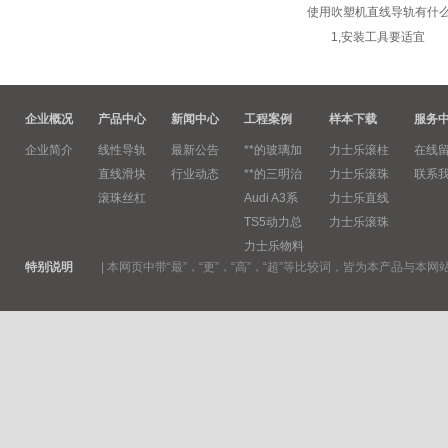
使用吹塑机直线导轨有什
1,安装工具要适宜 直
企业概况
产品中心
新闻中心
工程案例
样本下载
服务
企业简介
线性导轨
最新公告
**的玻璃加
力士乐滚柱
在线
直线滑块
行业动态
**的三明治
力士乐滚珠
联系
滚珠丝杠
Audi A3系
力士乐直线
TS5动力总
力士乐滚珠
力士乐物料
特别说明
|
本网页中带“最”，“更”，“高”，“超”等比较词，皆为本产品与本