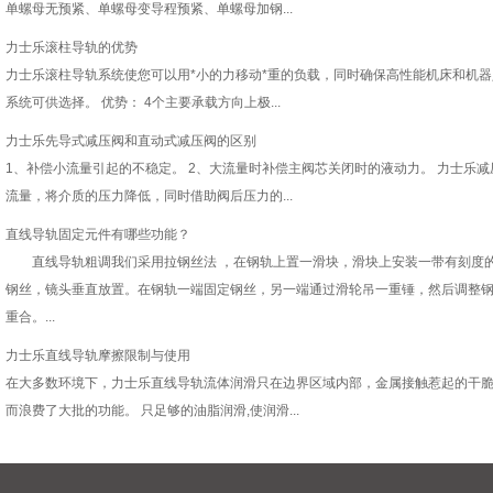
单螺母无预紧、单螺母变导程预紧、单螺母加钢...
力士乐滚柱导轨的优势
力士乐滚柱导轨系统使您可以用*小的力移动*重的负载，同时确保高性能机床和机
系统可供选择。 优势： 4个主要承载方向上极...
力士乐先导式减压阀和直动式减压阀的区别
1、补偿小流量引起的不稳定。 2、大流量时补偿主阀芯关闭时的液动力。 力士乐
流量，将介质的压力降低，同时借助阀后压力的...
直线导轨固定元件有哪些功能？
直线导轨粗调我们采用拉钢丝法 ，在钢轨上置一滑块，滑块上安装一带有刻度的读
钢丝，镜头垂直放置。在钢轨一端固定钢丝，另一端通过滑轮吊一重锤，然后调整
重合。...
力士乐直线导轨摩擦限制与使用
在大多数环境下，力士乐直线导轨流体润滑只在边界区域内部，金属接触惹起的干
而浪费了大批的功能。 只足够的油脂润滑,使润滑...