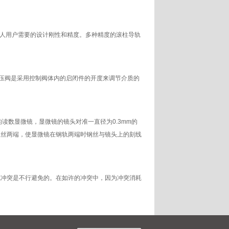
器人用户需要的设计刚性和精度。多种精度的滚柱导轨
减压阀是采用控制阀体内的启闭件的开度来调节介质的
数显微镜，显微镜的镜头对准一直径为0.3mm的
钢丝两端，使显微镜在钢轨两端时钢丝与镜头上的刻线
脆冲突是不行避免的。在如许的冲突中，因为冲突消耗