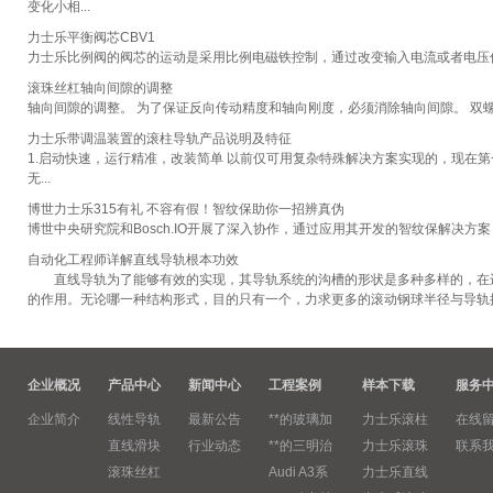
变化小相...
力士乐平衡阀芯CBV1
力士乐比例阀的阀芯的运动是采用比例电磁铁控制，通过改变输入电流或者电压信
滚珠丝杠轴向间隙的调整
轴向间隙的调整。 为了保证反向传动精度和轴向刚度，必须消除轴向间隙。 双
力士乐带调温装置的滚柱导轨产品说明及特征
1.启动快速，运行精准，改装简单 以前仅可用复杂特殊解决方案实现的，现在
无...
博世力士乐315有礼 不容有假！智纹保助你一招辨真伪
博世中央研究院和Bosch.IO开展了深入协作，通过应用其开发的智纹保解决方案
自动化工程师详解直线导轨根本功效
直线导轨为了能够有效的实现，其导轨系统的沟槽的形状是多种多样的，在进
的作用。无论哪一种结构形式，目的只有一个，力求更多的滚动钢球半径与导轨接触(
企业概况
产品中心
新闻中心
工程案例
样本下载
服务
企业简介
线性导轨
最新公告
**的玻璃加
力士乐滚柱
在线
直线滑块
行业动态
**的三明治
力士乐滚珠
联系
滚珠丝杠
Audi A3系
力士乐直线