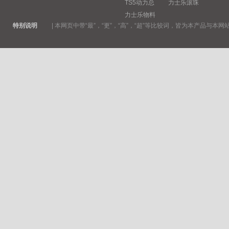
TS5动力总
力士乐滚珠
力士乐物料
特别说明
|
本网页中带“最”，“更”，“高”，“超”等比较词，皆为本产品与本