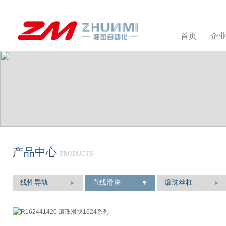
首页
企
产品中心
PRODUCTS
线性导轨
直线滑块
滚珠丝杠