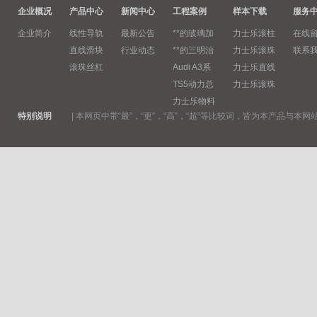
企业概况
产品中心
新闻中心
工程案例
样本下载
服务
企业简介
线性导轨
最新公告
**的玻璃加
力士乐滚柱
在线
直线滑块
行业动态
**的三明治
力士乐滚珠
联系
滚珠丝杠
Audi A3系
力士乐直线
TS5动力总
力士乐滚珠
力士乐物料
特别说明
|
本网页中带“最”，“更”，“高”，“超”等比较词，皆为本产品与本