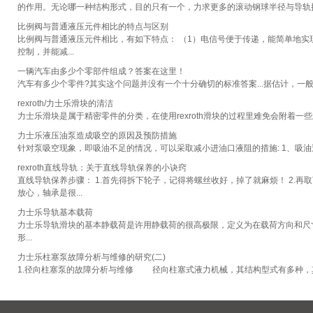
的作用。无论哪一种结构形式，目的只有一个，力求更多的滚动钢球半径与导轨接触(
比例阀与普通液压元件相比的特点与区别
比例阀与普通液压元件相比，有如下特点： （1）电信号便于传递，能简单地实
控制，并能减...
一辆汽车由多少个零部件组成？答案在这里！
汽车有多少个零件?其实这个问题并没有一个十分确切的标准答案...据估计，一
rexroth/力士乐滑块的清洁
力士乐滑块是属于精密零件的分类，在使用rexroth滑块的过程里难免会附着一些
力士乐液压油泵造成吸空的原因及预防措施
针对泵吸空现象，即吸油不足的情况，可以采取减小进油口液阻的措施: 1、吸油
rexroth直线导轨：关于直线导轨保养的小诀窍
直线导轨保养步骤： 1.首先得拆下轮子，记得将螺丝收好，掉了就麻烦！ 2.
放心，轴承是很...
力士乐导轨基本载荷
力士乐导轨滑块的基本静载荷是许用静载荷的很高极限，定义为在载荷方向和尺寸
形...
力士乐柱塞泵故障分析与维修的研究(二)
1.径向柱塞泵的故障分析与维修 径向柱塞式液力机械，其结构型式有多种，其