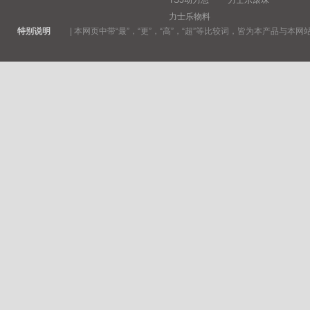
TS5动力总
力士乐滚珠
力士乐物料
特别说明
|
本网页中带“最”，“更”，“高”，“超”等比较词，皆为本产品与本