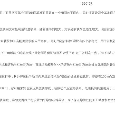
侧面，而且底座基准面和侧面基准面需要在一个相同的平面内，同时还要让两个基准面
系统的钢支承板制造精度极高，随着曲率的增大，其承受的载荷也随之增大。 在我们的导
矩载荷和有高刚度要求的应用场合。 更好的运行特性 滑块有四个参考边，用于在机器上
Yo-Yo球能长时间在线上旋转而且保证速度不会慢下来 为了做到这一点，Yo-Yo球内
向系统和滚珠丝杠传动系统，直线运动模块MKK的滚珠丝杠传动系统能够在无间隙时设置
行中，RSHP滚柱导轨导向系统必须承受*极端的机械和磁载荷。即使在150 m/s2的加
的控制阀门，它可用来实现液压系统的卸载，顺序动作及油路换向。电磁换向阀主要用于工
组成，导轨为两根平行设置的平导轨或斜导轨，为了保证导轨处的加工精度和耐磨