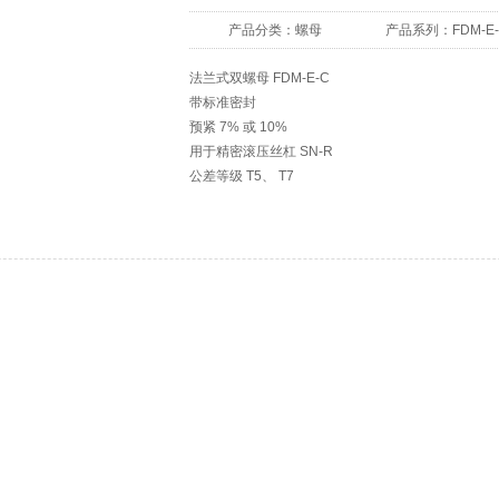
产品分类：
螺母
产品系列：
FDM-E
法兰式双螺母 FDM-E-C
带标准密封
预紧 7% 或 10%
用于精密滚压丝杠 SN-R
公差等级 T5、 T7