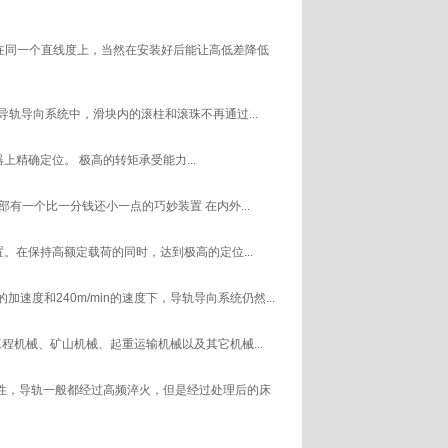
在同一个直线度上，当然在安装好后能让高低差降低
轨导向系统中，滑块内的滚柱和滚珠不再通过...
精确定位。 极高的转矩承受能力...
部有一个比一分钱还小一点的巧妙装置 在内外...
。在保持高额定载荷的同时，达到极高的定位...
速度和240m/min的速度下，导轨导向系统仍然...
程机械、矿山机械、起重运输机械以及其它机械...
性，导轨一般都经过高频淬火，但是经过处理后的床