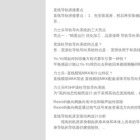
直线导轨拼接要点
直线导轨拼接要点： 1、先安装底座，然后再安装
至...
力士乐导轨导向系统的三大亮点
亮点一：*精度运行 优化加工，品质保障 导轨导向
宽滚柱导轨导向系统特点是？
答：宽滚柱导轨导向系统特点是： 宽滑块用于有高转
Yo-Yo球如何转得像方程式赛车引擎一样快？
平衡感设计能让Yo-Yo球扔出去和收回来都很顺畅同时
力士乐--直线模组MKK有什么特征？
直线模组MKK简述 直线模组MKK配备滚珠导轨导
力士乐RSHP滚柱导轨导向系统
为*高的动态性能而设计 由于采用高动态直线电机，在运
Rexroth换向阀换向有冲击和噪声如何排除
Rexroth换向阀是通过电气信号来改变液流方向
直线导轨机床安装结构设计分析
现有的机床床身都由床身本体和本体上具有的导轨
身导轨的导轨面仍磨损较快。...