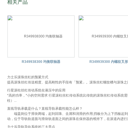
相关产品
R349938300 均衡联轴器
R349939300 内螺纹叉
力士乐滚珠丝杠的预紧方式
提高滚珠丝杠传送精度、提高刚性的手段有「预紧」。滚珠丝杠螺纹槽与滚珠之间
行星滚柱丝杠传动系统在液压中的应用
*高的功率，*小的空间需求 行星滚柱丝杠传动系统比传统的滚珠丝杠传动系统
柱）...
直线导轨承载是什么？直线导轨承载性能怎么样？
端盖则位于滑块两端，起到回珠、去屑和润滑的作用;挡板分为上下挡板起到固
动，位于导轨轨道面与滑块轨道面之间的滚珠在保持器的维持下，在滚道内进行连续
力士乐导轨导向系统的三大亮点