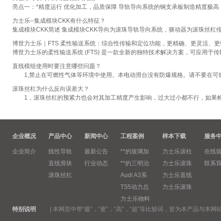
亮点一：*精度运行 优化加工，品质保障 导轨导向系统的钢支承板制造精度极高
力士乐--集成模块CKK有什么特征？
集成模块CKK简述 集成模块CKK导向为滚珠导轨导向系统，驱动器为滚珠丝杠
博世力士乐｜FTS 柔性输送系统：综合性传输和定位功能，更精确、更灵活、更
博世力士乐的柔性输送系统 (FTS) 是一款全新的独特技术解决方案，可应用于传
直线模组使用时要注意哪些问题？
1,禁止在可燃性气体等环境中使用。本电动滑台没有防爆规格。请不要在可燃
滚珠丝杠为什么反向误差大？
1，滚珠丝杠的预紧力也会对其加工精度产生影响，过大过小都不行，如果检查
企业概况
产品中心
新闻中心
工程案例
样本下载
服务
企业简介
线性导轨
最新公告
**的玻璃加
力士乐滚柱
在线
直线滑块
行业动态
**的三明治
力士乐滚珠
联系
滚珠丝杠
Audi A3系
力士乐直线
TS5动力总
力士乐滚珠
力士乐物料
特别说明
|
本网页中带“最”，“更”，“高”，“超”等比较词，皆为本产品与本