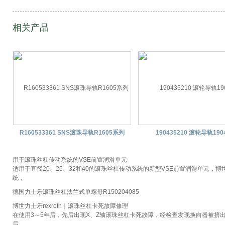
相关产品
R160533361 SNS滚珠导轨R1605系列
190435210 滚轮导轨19
用于滚珠丝杠传动系统的VSE前置润滑单元
适用于直径20、25、32和40的滚珠丝杠传动系统的新型VSE前置润滑单元
统，
德国力士乐滚珠丝杠法兰式单螺母R150204085
博世力士乐rexroth｜滚珠丝杠卡死故障修理
在使用3～5年后，先后出现X、Z轴滚珠丝杠卡死故障，经检查发现换向器被挤
后