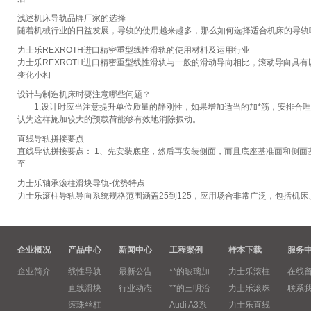
浅述机床导轨品牌厂家的选择
随着机械行业的日益发展，导轨的使用越来越多，那么如何选择适合机床的导轨
力士乐REXROTH进口精密重型线性滑轨的使用材料及运用行业
力士乐REXROTH进口精密重型线性滑轨与一般的滑动导向相比，滚动导向具
变化小相
设计与制造机床时要注意哪些问题？
1,设计时应当注意提升单位质量的静刚性，如果增加适当的加*筋，安排合理
认为这样施加较大的预载荷能够有效地消除振动。
直线导轨拼接要点
直线导轨拼接要点： 1、先安装底座，然后再安装侧面，而且底座基准面和侧
至
力士乐轴承滚柱滑块导轨-优势特点
力士乐滚柱导轨导向系统规格范围涵盖25到125，应用场合非常广泛，包括机
企业概况
产品中心
新闻中心
工程案例
样本下载
服务
企业简介
线性导轨
最新公告
**的玻璃加
力士乐滚柱
在线
直线滑块
行业动态
**的三明治
力士乐滚珠
联系
滚珠丝杠
Audi A3系
力士乐直线