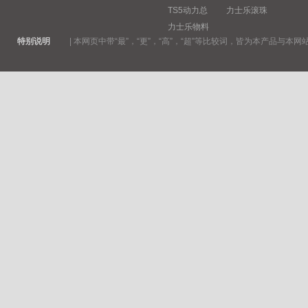
TS5动力总
力士乐滚珠
力士乐物料
特别说明
|
本网页中带“最”，“更”，“高”，“超”等比较词，皆为本产品与本