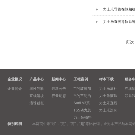
力士乐导轨在轮胎
力士乐直线导轨系
页次
企业概况
产品中心
新闻中心
工程案例
样本下载
服务
企业简介
线性导轨
最新公告
**的玻璃加
力士乐滚柱
在线
直线滑块
行业动态
**的三明治
力士乐滚珠
联系
滚珠丝杠
Audi A3系
力士乐直线
TS5动力总
力士乐滚珠
力士乐物料
特别说明
|
本网页中带“最”，“更”，“高”，“超”等比较词，皆为本产品与本