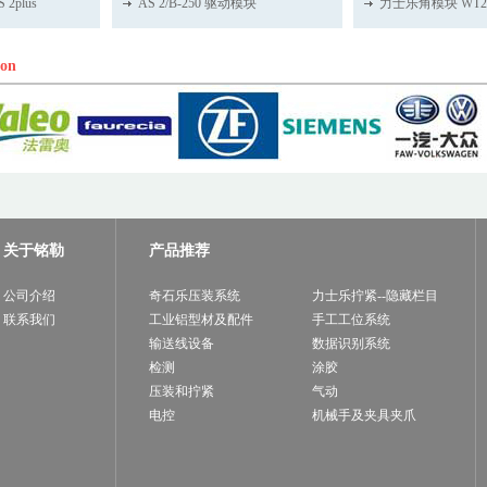
2plus
AS 2/B-250 驱动模块
力士乐角模块 WT
ion
关于铭勒
产品推荐
公司介绍
奇石乐压装系统
力士乐拧紧--隐藏栏目
联系我们
工业铝型材及配件
手工工位系统
输送线设备
数据识别系统
检测
涂胶
压装和拧紧
气动
电控
机械手及夹具夹爪