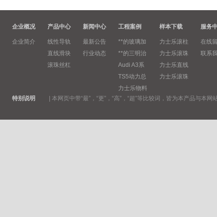
企业概况
产品中心
新闻中心
工程案例
样本下载
服务
企业简介
线性导轨
最新公告
**的玻璃加
力士乐滚柱
在线
直线滑块
行业动态
**的三明治
力士乐滚珠
联系
滚珠丝杠
Audi A3系
力士乐直线
TS5动力总
力士乐滚珠
力士乐物料
特别说明
|
本网页中带“最”，“更”，“高”，“超”等比较词，皆为本产品与本