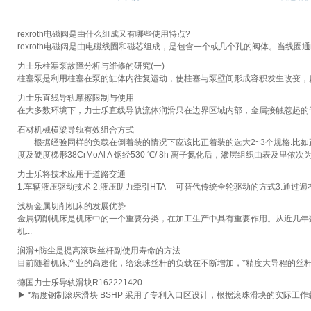
rexroth电磁阀是由什么组成又有哪些使用特点?
rexroth电磁阔是由电磁线圈和磁芯组成，是包含一个或几个孔的阀体。当线
力士乐柱塞泵故障分析与维修的研究(一)
柱塞泵是利用柱塞在泵的缸体内往复运动，使柱塞与泵壁间形成容积发生改变，反
力士乐直线导轨摩擦限制与使用
在大多数环境下，力士乐直线导轨流体润滑只在边界区域内部，金属接触惹起的干
石材机械横梁导轨有效组合方式
根据经验同样的负载在倒着装的情况下应该比正着装的选大2~3个规格.比如正
度及硬度梯形38CrMoAl A 钢经530 ℃/ 8h 离子氮化后，渗层组织由表及里依次为ε→ε
力士乐将技术应用于道路交通
1.车辆液压驱动技术 2.液压助力牵引HTA —可替代传统全轮驱动的方式3.通
浅析金属切削机床的发展优势
金属切削机床是机床中的一个重要分类，在加工生产中具有重要作用。从近几年
机...
润滑+防尘是提高滚珠丝杆副使用寿命的方法
目前随着机床产业的高速化，给滚珠丝杆的负载在不断增加，*精度大导程的丝杆
德国力士乐导轨滑块R162221420
▶ *精度钢制滚珠滑块 BSHP 采用了专利入口区设计，根据滚珠滑块的实际工