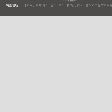
力士乐物料
特别说明
|
本网页中带“最”，“更”，“高”，“超”等比较词，皆为本产品与本