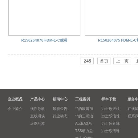
R150264076 FDM-E-C螺母
R150264075 FDM-E-
245
首页
上一页
企业概况
产品中心
新闻中心
工程案例
样本下载
服务
企业简介
线性导轨
最新公告
**的玻璃加
力士乐滚柱
在线
直线滑块
行业动态
**的三明治
力士乐滚珠
联系
滚珠丝杠
Audi A3系
力士乐直线
TS5动力总
力士乐滚珠