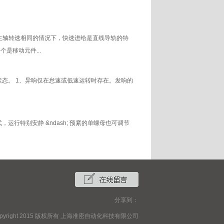
轴转速相同的情况下，快速进给是直线导轨的特
是移动元件...
态。 1、异响仅在怠速或低速运转时存在。发响的
式，运行特别安静 &ndash; 预紧的单螺母也可调节
分享到：
opyright 2015 版权所有 上海准密自动化科技有限公司