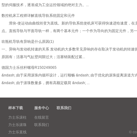
型的伺服技术，逐渐成为工业运控领域的绝对主力。...
数控机床工程师详解直线导轨系统固定和元件
滑块-使运动由曲线转变为直线。新的导轨系统使机床可获得快速进给速度，在主
点。直线导轨与平面导轨一样，有两个基本元件；一个作为导向的为固定元件，另一个
吹瓶机导轨有异响是什么原因(1)
一、异响与发动机转速的关系 发动机的大多数常见异响的存在取决于发动机的转速状
原因有：活塞与气缸壁间隙过大；活塞销装配过紧...
德国力士乐丝杆螺母R150249065
&ndash; 由于采用滚珠内循环设计，运行顺畅 &ndash; 由于优化的滚珠提离滚道方
&ndash; 由于滚珠数量多，拥有高额定载荷 &ndash; ...
样本下载
服务中心
联系我们
力士乐滚柱
在线留言
力士乐滚珠
联系我们
力士乐直线
© c