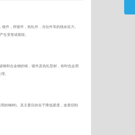
，锻件，焊接件，热轧件，冷拉件等的残余应力。
产生变形或裂纹。
碳钢和合金钢的铸，锻件及热轧型材，有时也会用
处理。
用的钢种)。其主要目的在于降低硬度，改善切削