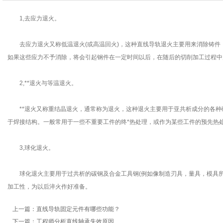
1,去应力退火。
去应力退火又称低温退火(或高温回火)，这种直线导轨退火主要用来消除铸件
如果这些应力不予消除，将会引起钢件在一定时间以后，在随后的切削加工过程中
2,**退火与等温退火。
**退火又称重结晶退火，通常称为退火，这种退火主要用于亚共析成分的各种
于焊接结构。一般常用于一些不重要工件的终*热处理，或作为某些工件的预先热
3,球化退火。
球化退火主要用于过共析的碳钢及合金工具钢(例如像制造刃具，量具，模具所
加工性，为以后淬火作好准备。
上一篇：
直线导轨固定元件有哪些功能？
下一篇：
工程师分析直线轴承失效原因