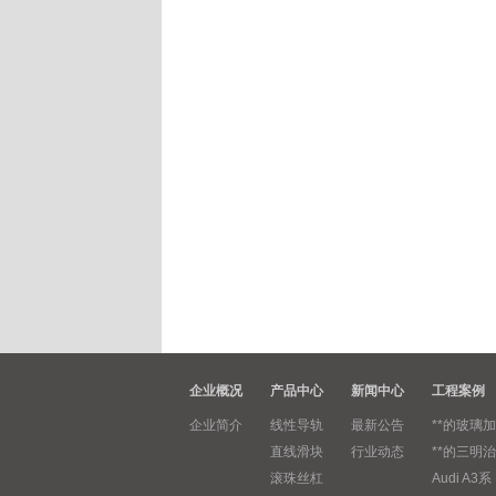
企业概况
产品中心
新闻中心
工程案例
企业简介
线性导轨
最新公告
**的玻璃加
直线滑块
行业动态
**的三明治
滚珠丝杠
Audi A3系